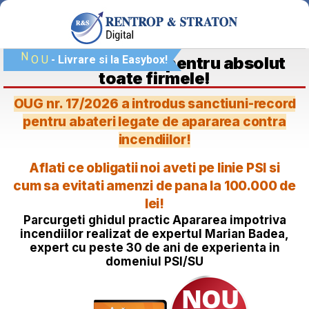
N
O
U
De maxim interes pentru absolut
- Livrare si la Easybox!
toate firmele!
OUG nr. 17/2026 a introdus sanctiuni-record
pentru abateri legate de apararea contra
incendiilor!
Aflati ce obligatii noi aveti pe linie PSI si
cum sa evitati amenzi de pana la 100.000 de
lei!
Parcurgeti ghidul practic Apararea impotriva
incendiilor realizat de expertul Marian Badea,
expert cu peste 30 de ani de experienta in
domeniul PSI/SU
NOU