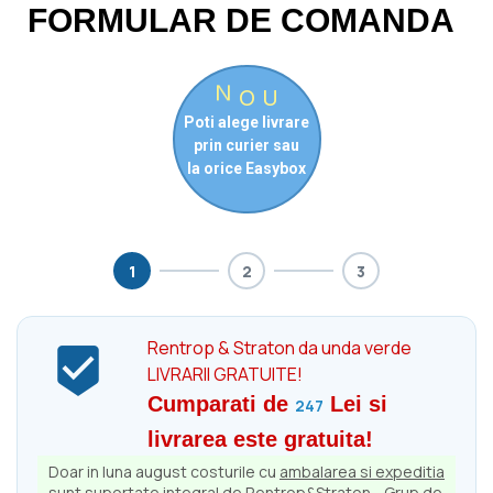
FORMULAR DE COMANDA
N
O
U
Poti alege livrare
prin curier sau
la orice Easybox
1
2
3
Rentrop & Straton da unda verde

LIVRARII GRATUITE!
Cumparati de
Lei si
247
livrarea este gratuita!
Doar in luna august costurile cu
ambalarea si expeditia
sunt suportate integral de Rentrop&Straton - Grup de