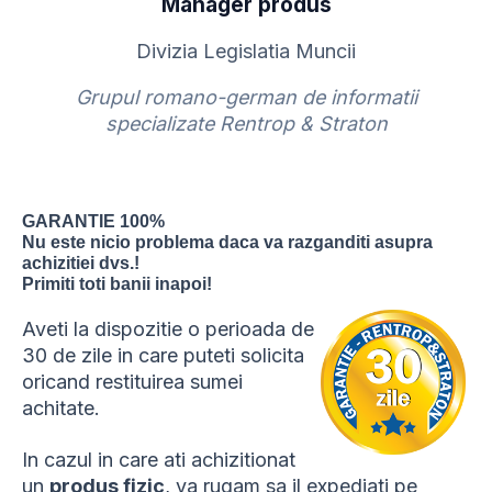
Manager produs
Divizia Legislatia Muncii
Grupul romano-german de informatii
specializate Rentrop & Straton
GARANTIE 100%
Nu este nicio problema daca va razganditi asupra
achizitiei dvs.!
Primiti toti banii inapoi!
Aveti la dispozitie o perioada de
30 de zile in care puteti solicita
oricand restituirea sumei
achitate.
In cazul in care ati achizitionat
un
produs fizic
, va rugam sa il expediati pe